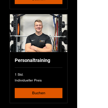
Personaltraining
1 Std.
Individueller
Individueller Preis
Preis
Buchen