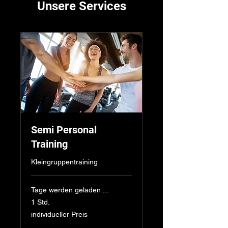
Unsere Services
Semi Personal
Training
Kleingruppentraining
Tage werden geladen ...
1 Std.
individueller
individueller Preis
Preis